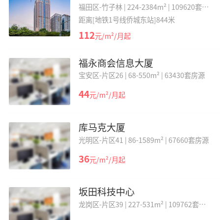
福田区-竹子林 |
224-2384m² |
109620套房
源
距离[地铁1号线侨城东站]844米
112
元/m²/月起
福永商会信息大厦
宝安区-片区26 |
68-550m² |
63430套房源
44
元/m²/月起
库马克大厦
光明区-片区41 |
86-1589m² |
67660套房源
36
元/m²/月起
坂田科技中心
龙岗区-片区39 |
227-531m² |
109762套房
源