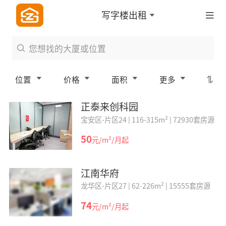
写字楼出租
位置
价格
面积
更多
正泰来创科园
宝安区-片区24 |
116-315m² |
72930套房源
50
元/m²/月起
江南华府
龙华区-片区27 |
62-226m² |
15555套房源
74
元/m²/月起