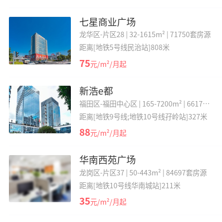
七星商业广场
龙华区-片区28 |
32-1615m² |
71750套房源
距离[地铁5号线民治站]808米
75
元/m²/月起
新浩e都
福田区-福田中心区 |
165-7200m² |
66176
套房源
距离[地铁9号线;地铁10号线孖岭站]327米
88
元/m²/月起
华南西苑广场
龙岗区-片区37 |
50-443m² |
84697套房源
距离[地铁10号线华南城站]211米
35
元/m²/月起