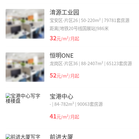
淯源工业园
宝安区-片区26 |
50-220m² |
79781套房源
距离[地铁20号线国展站]986米
32
元/m²/月起
恒明ONE
龙岗区-片区36 |
88-2407m² |
65123套房源
52
元/m²/月起
宝港中心
- |
84-782m² |
90063套房源
41
元/m²/月起
前进大厦