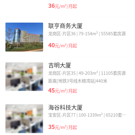
36
元/m²/月起
联亨商务大厦
龙岗区-片区36 |
79-154m² |
55585套房源
40
元/m²/月起
吉明大厦
龙岗区-片区35 |
49-203m² |
11105套房源
距离[地铁3号线木棉湾站]440米
45
元/m²/月起
海谷科技大厦
宝安区-片区77 |
100-1339m² |
65210套房
源
35
元/m²/月起