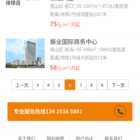
南山区-蛇口 |
55-1367m² |
87242套房源
距离[地铁2号线湾厦站]687米
75
元/m²/月起
振业国际商务中心
南山区-前海 |
65-398m² |
59642套房源
距离[地铁1号线大新站]972米
58
元/m²/月起
上一页
3
4
5
6
7
8
9
下一页
专业服务热线134 2516 5801
关于我们
网站地图
用户协议
联系我们