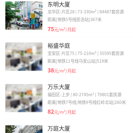
东明大厦
龙华区-片区28 |
73-330m² |
84487套房源
距离[地铁5号线民治站]367米
75
元/m²/月起
裕盛华庭
宝安区-片区75 |
75-210m² |
35595套房源
距离[地铁11号线马安山站]519米
38
元/m²/月起
万乐大厦
福田区-上步 |
80-2745m² |
79801套房源
距离[地铁7号线;地铁9号线红岭北站]260米
82
元/m²/月起
万庭大厦