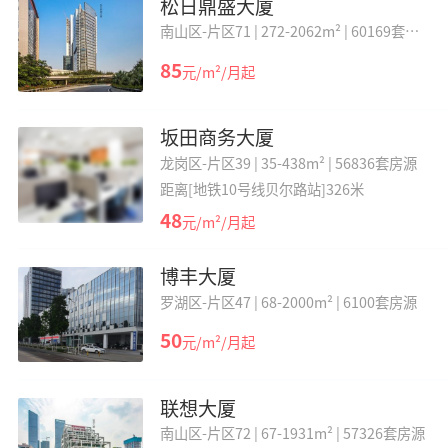
松日鼎盛大厦
南山区-片区71 |
272-2062m² |
60169套房
源
85
元/m²/月起
坂田商务大厦
龙岗区-片区39 |
35-438m² |
56836套房源
距离[地铁10号线贝尔路站]326米
48
元/m²/月起
博丰大厦
罗湖区-片区47 |
68-2000m² |
6100套房源
50
元/m²/月起
联想大厦
南山区-片区72 |
67-1931m² |
57326套房源