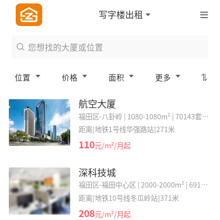
写字楼出租
位置
价格
面积
更多
航空大厦
福田区-八卦岭 |
1080-1080m² |
70143套房
源
距离[地铁1号线华强路站]271米
110
元/m²/月起
深科技城
福田区-福田中心区 |
2000-2000m² |
69151
套房源
距离[地铁10号线冬瓜岭站]371米
208
元/m²/月起