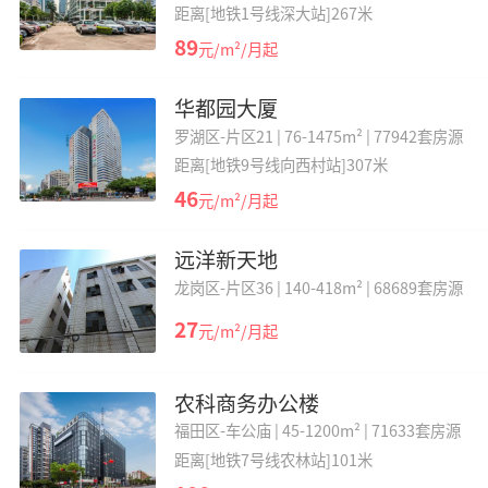
距离[地铁1号线深大站]267米
89
元/m²/月起
华都园大厦
罗湖区-片区21 |
76-1475m² |
77942套房源
距离[地铁9号线向西村站]307米
46
元/m²/月起
远洋新天地
龙岗区-片区36 |
140-418m² |
68689套房源
27
元/m²/月起
农科商务办公楼
福田区-车公庙 |
45-1200m² |
71633套房源
距离[地铁7号线农林站]101米