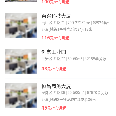
100
元/m²/月起
百兴科技大厦
南山区-片区71 |
700-27252m² |
68924套房
源
距离[地铁1号线高新园站]617米
116
元/m²/月起
创富工业园
宝安区-片区77 |
60-60m² |
32188套房源
48
元/m²/月起
恒昌商务大厦
龙岗区-片区36 |
50-500m² |
67670套房源
距离[地铁3号线龙城广场站]136米
45
元/m²/月起