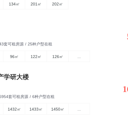
134㎡
201㎡
202㎡
343套可租房源
/
25种户型在租
96㎡
122㎡
126㎡
...
产学研大楼
1
6954套可租房源
/
6种户型在租
1432㎡
1433㎡
1450㎡
...