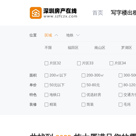
首页
写字楼出
位置
区域
地铁
不限
福田区
南山区
罗湖区
片区32
片区33
片区34
面积
200㎡以下
200-300㎡
300-5
单价
50元以下
50-80元
80-12
特色
地铁口
优选好房
交通方
装修
精装
简装
毛坯