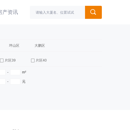
房产资讯
坪山区
大鹏区
片区39
片区40
-
m²
-
元