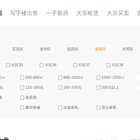
租
写字楼出售
一手新房
大宗租赁
大宗买卖
宝安区
龙华区
盐田区
龙岗区
光明区
片区35
片区36
片区37
片区38
00㎡
500-800㎡
800-1500㎡
1500~2000㎡
0元
120-160元
160-200元
200元以上
便
海景房
豪华装修
全套家私
部分家私