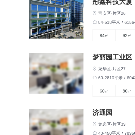
彤鑫科技大厦
宝安区-片区26
84-518平米
/
615
84㎡
92㎡
梦丽园工业区
龙华区-片区27
60-2810平米
/
60
60㎡
80㎡
济通园
龙岗区-片区39
40-450平米
/
789