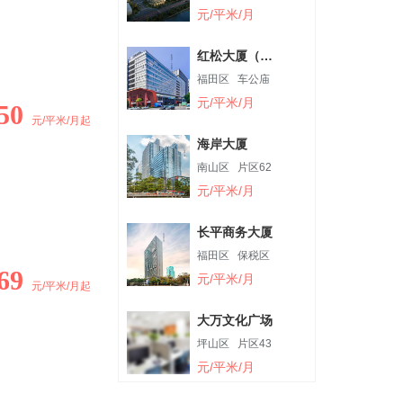
元/平米/月
红松大厦（金
谷四号）
福田区
车公庙
元/平米/月
50
元/平米/月起
海岸大厦
南山区
片区62
元/平米/月
长平商务大厦
福田区
保税区
69
元/平米/月
元/平米/月起
大万文化广场
坪山区
片区43
元/平米/月