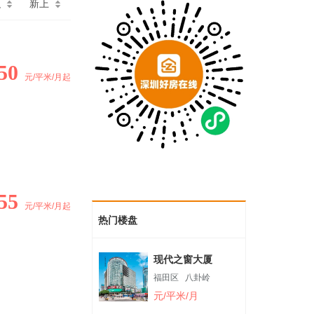
积
新上
50
元/平米/月起
55
元/平米/月起
热门楼盘
现代之窗大厦
福田区
八卦岭
元/平米/月