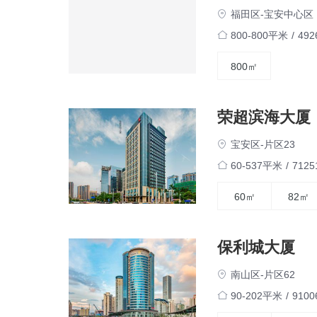
福田区-宝安中心区
800-800平米
/
49
800㎡
荣超滨海大厦
宝安区-片区23
60-537平米
/
712
60㎡
82㎡
保利城大厦
南山区-片区62
90-202平米
/
910