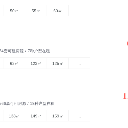
50㎡
55㎡
60㎡
...
834套可租房源
/
7种户型在租
63㎡
123㎡
125㎡
...
1
5566套可租房源
/
19种户型在租
138㎡
149㎡
159㎡
...