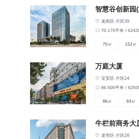
智慧谷创新园(
龙岗区-片区39
70-170平米
/
624
70㎡
152㎡
万庭大厦
宝安区-片区24
86-500平米
/
629
86㎡
93㎡
牛栏前商务大
龙华区-片区28