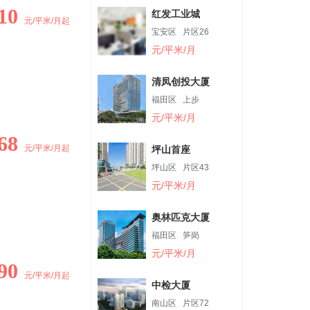
10
红发工业城
元/平米/月起
宝安区
片区26
元/平米/月
清凤创投大厦
福田区
上步
元/平米/月
68
元/平米/月起
坪山首座
坪山区
片区43
元/平米/月
奥林匹克大厦
福田区
笋岗
元/平米/月
90
元/平米/月起
中检大厦
南山区
片区72