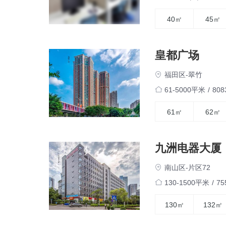
40㎡
45㎡
皇都广场
福田区-翠竹
61-5000平米
/
80
61㎡
62㎡
九洲电器大厦
南山区-片区72
130-1500平米
/
7
130㎡
132㎡