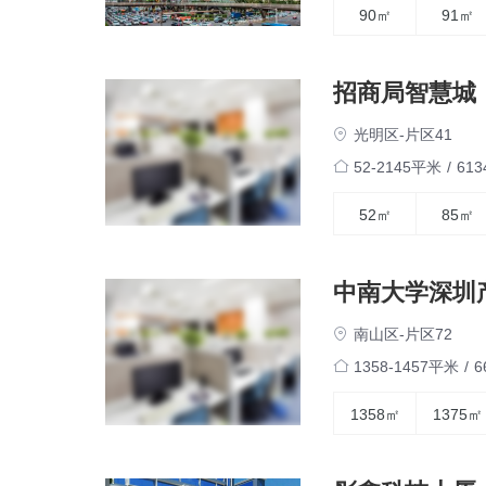
90㎡
91㎡
招商局智慧城
光明区-片区41
52-2145平米
/
61
52㎡
85㎡
中南大学深圳
南山区-片区72
1358-1457平米
/
6
1358㎡
1375㎡