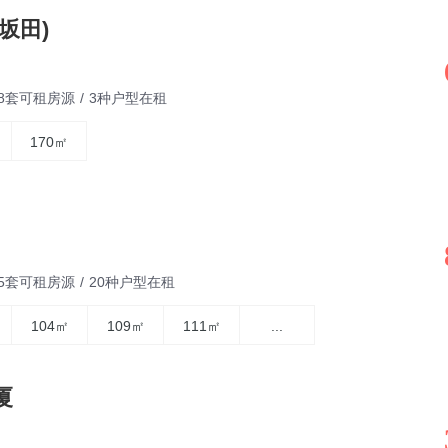
坂田)
28套可租房源
/
3种户型在租
170㎡
35套可租房源
/
20种户型在租
104㎡
109㎡
111㎡
...
厦