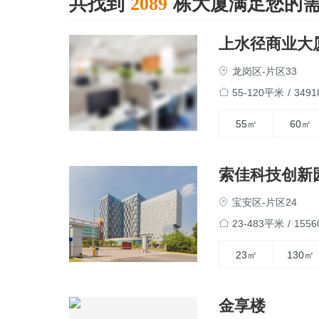
共找到
栋大厦满足您的
2089
上水径商业大
龙岗区-片区33
55-120平米
/
349
55㎡
60㎡
索佳科技创新
宝安区-片区24
23-483平米
/
155
23㎡
130㎡
金享楼