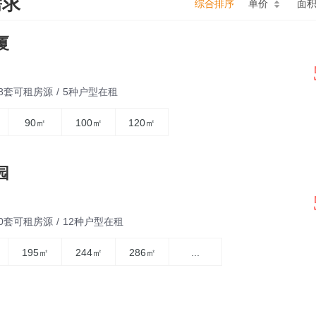
需求
综合排序
单价
面
厦
18套可租房源
/
5种户型在租
90㎡
100㎡
120㎡
园
60套可租房源
/
12种户型在租
195㎡
244㎡
286㎡
...