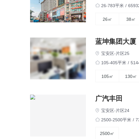
26-783平米
/
659
26㎡
38㎡
蓝坤集团大厦
宝安区-片区25
105-405平米
/
51
105㎡
130㎡
广汽丰田
宝安区-片区24
2500-2500平米
/
7
2500㎡