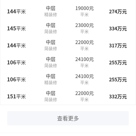
中层
19000元
144
平米
274万元
精装修
平米
中层
23000元
145
平米
334万元
简装修
平米
中层
22000元
144
平米
317万元
简装修
平米
中层
24100元
106
平米
255万元
简装修
平米
中层
24100元
106
平米
255万元
精装修
平米
中层
22000元
151
平米
332万元
简装修
平米
查看更多