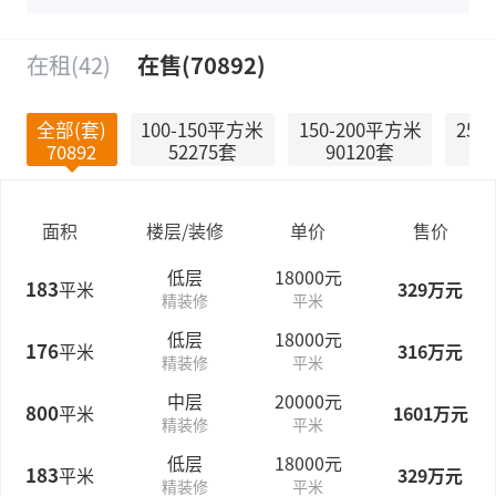
在租(42)
在售(70892)
全部(套)
100-150平方米
150-200平方米
250
70892
52275套
90120套
面积
楼层/装修
单价
售价
低层
18000元
183
平米
329万元
精装修
平米
低层
18000元
176
平米
316万元
精装修
平米
中层
20000元
800
平米
1601万元
精装修
平米
低层
18000元
183
平米
329万元
精装修
平米