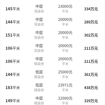
中层
23000元
145
平米
334万元
简装修
平米
中层
20000元
144
平米
289万元
简装修
平米
中层
20000元
151
平米
302万元
简装修
平米
中层
20000元
106
平米
211万元
简装修
平米
中层
20000元
106
平米
211万元
精装修
平米
低层
25000元
144
平米
361万元
精装修
平米
低层
23971元
183
平米
438万元
精装修
平米
中层
22000元
149
平米
329万元
精装修
平米