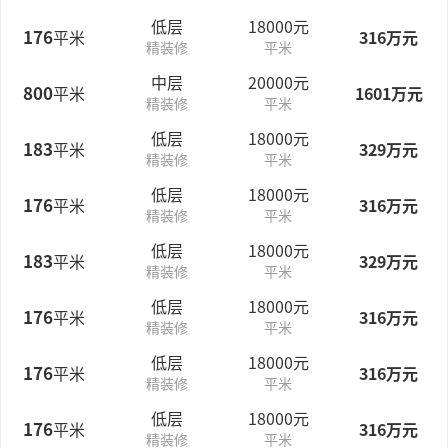
低层
18000元
176
平米
316万元
精装修
平米
中层
20000元
800
平米
1601万元
精装修
平米
低层
18000元
183
平米
329万元
精装修
平米
低层
18000元
176
平米
316万元
精装修
平米
低层
18000元
183
平米
329万元
精装修
平米
低层
18000元
176
平米
316万元
精装修
平米
低层
18000元
176
平米
316万元
精装修
平米
低层
18000元
176
平米
316万元
精装修
平米