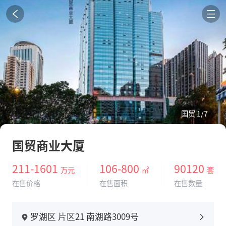
国贸
1
/7
国贸商业大厦
211-1601
106-800
90120
万元
㎡
套
在售价格
在售面积
在售数量
罗湖区 片区21 南湖路3009号