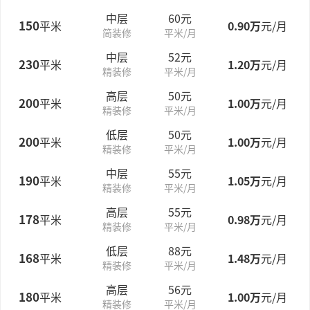
中层
60元
150
平米
0.90万
元/月
简装修
平米/月
中层
52元
230
平米
1.20万
元/月
精装修
平米/月
高层
50元
200
平米
1.00万
元/月
精装修
平米/月
低层
50元
200
平米
1.00万
元/月
精装修
平米/月
中层
55元
190
平米
1.05万
元/月
精装修
平米/月
高层
55元
178
平米
0.98万
元/月
精装修
平米/月
低层
88元
168
平米
1.48万
元/月
精装修
平米/月
高层
56元
180
平米
1.00万
元/月
精装修
平米/月