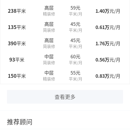
高层
59元
238
平米
1.40万
元/月
精装修
平米/月
高层
45元
135
平米
0.61万
元/月
简装修
平米/月
高层
45元
390
平米
1.76万
元/月
简装修
平米/月
中层
60元
93
平米
0.56万
元/月
简装修
平米/月
中层
55元
150
平米
0.83万
元/月
精装修
平米/月
查看更多
推荐顾问