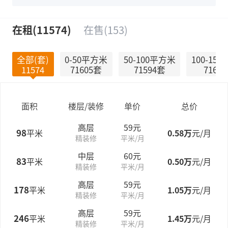
在租(11574)
在售(153)
全部(套)
0-50平方米
50-100平方米
100-15
11574
71605套
71594套
7160
面积
楼层/装修
单价
总价
高层
59元
98
平米
0.58万
元/月
精装修
平米/月
中层
60元
83
平米
0.50万
元/月
精装修
平米/月
高层
59元
178
平米
1.05万
元/月
精装修
平米/月
高层
59元
246
平米
1.45万
元/月
精装修
平米/月