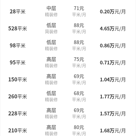
中层
71元
28
平米
0.20万
元/月
精装修
平米/月
低层
88元
528
平米
4.65万
元/月
简装修
平米/月
低层
88元
98
平米
0.86万
元/月
精装修
平米/月
高层
75元
95
平米
0.71万
元/月
精装修
平米/月
高层
69元
150
平米
1.04万
元/月
精装修
平米/月
低层
68元
260
平米
1.77万
元/月
精装修
平米/月
高层
69元
228
平米
1.57万
元/月
精装修
平米/月
高层
80元
210
平米
1.68万
元/月
精装修
平米/月