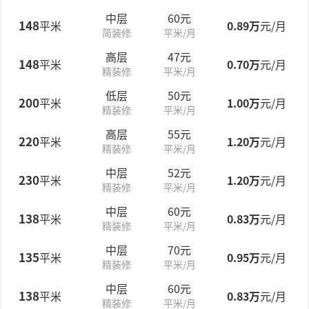
中层
60元
148
平米
0.89万
元/月
简装修
平米/月
高层
47元
148
平米
0.70万
元/月
精装修
平米/月
低层
50元
200
平米
1.00万
元/月
精装修
平米/月
高层
55元
220
平米
1.20万
元/月
精装修
平米/月
中层
52元
230
平米
1.20万
元/月
精装修
平米/月
中层
60元
138
平米
0.83万
元/月
精装修
平米/月
中层
70元
135
平米
0.95万
元/月
精装修
平米/月
中层
60元
138
平米
0.83万
元/月
精装修
平米/月