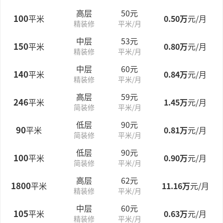
高层
50元
100
平米
0.50万
元/月
精装修
平米/月
中层
53元
150
平米
0.80万
元/月
精装修
平米/月
中层
60元
140
平米
0.84万
元/月
精装修
平米/月
高层
59元
246
平米
1.45万
元/月
简装修
平米/月
低层
90元
90
平米
0.81万
元/月
简装修
平米/月
低层
90元
100
平米
0.90万
元/月
简装修
平米/月
高层
62元
1800
平米
11.16万
元/月
精装修
平米/月
中层
60元
105
平米
0.63万
元/月
精装修
平米/月