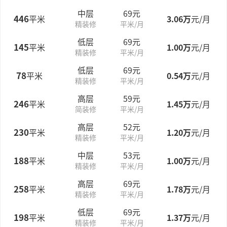
中层
69元
446
平米
3.06万
元/月
精装修
平米/月
低层
69元
145
平米
1.00万
元/月
精装修
平米/月
低层
69元
78
平米
0.54万
元/月
精装修
平米/月
高层
59元
246
平米
1.45万
元/月
简装修
平米/月
高层
52元
230
平米
1.20万
元/月
精装修
平米/月
中层
53元
188
平米
1.00万
元/月
精装修
平米/月
高层
69元
258
平米
1.78万
元/月
精装修
平米/月
低层
69元
198
平米
1.37万
元/月
精装修
平米/月