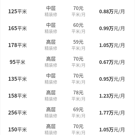
中层
70元
125
平米
0.88万
元/月
精装修
平米/月
中层
60元
165
平米
0.99万
元/月
精装修
平米/月
高层
59元
178
平米
1.05万
元/月
精装修
平米/月
高层
70元
95
平米
0.67万
元/月
精装修
平米/月
中层
70元
135
平米
0.95万
元/月
精装修
平米/月
高层
78元
158
平米
1.23万
元/月
精装修
平米/月
高层
69元
256
平米
1.77万
元/月
精装修
平米/月
高层
70元
150
平米
1.05万
元/月
精装修
平米/月