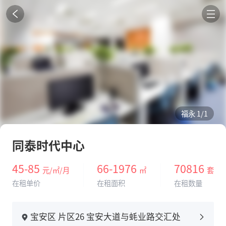
福永
1
/1
同泰时代中心
45-85
66-1976
70816
元/㎡/月
㎡
套
在租单价
在租面积
在租数量
宝安区 片区26 宝安大道与蚝业路交汇处